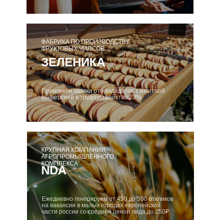
ФАБРИКА ПО ПРОИЗВОДСТВУ
ФРУКТОВЫХ ЧИПСОВ
ЗЕЛЕНИКА
Привлекли заявки от кандидатов с итоговой
конверсией в трудоустройство 23%
КРУПНАЯ КОМПАНИЯ
АГРОПРОМЫШЛЕННОГО
КОМПЛЕКСА
NDA
Ежедневно генерируем от 450 до 500 откликов
на вакансии в малых городах европейской
части россии со средней ценой лида до 250₽