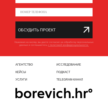
ОБСУДИТЬ ПРОЕКТ
ОБСУДИТЬ ПРОЕКТ
Нажимая на кнопку, вы даете согласие на обработку персональных
данных и соглашаетесь
с политикой конфиденциальности.
АГЕНТСТВО
ИССЛЕДОВАНИЕ
КЕЙСЫ
ПОДКАСТ
УСЛУГИ
TELEGRAM-КАНАЛ