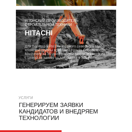
ЯПОНСКИЙ ПРОИЗВОДИТЕЛЬ
СТРОИТЕЛЬНОЙ ТЕХНИКИ
HITACHI
Для первого в России и самого северного завод
японской группы компаний Hitachi Construction
Machinery за 30 дней работы закрыли вакансии
с ценой за заявку от кандидата в 101 ₽
УСЛУГИ
ГЕНЕРИРУЕМ ЗАЯВКИ
КАНДИДАТОВ И ВНЕДРЯЕМ
ТЕХНОЛОГИИ