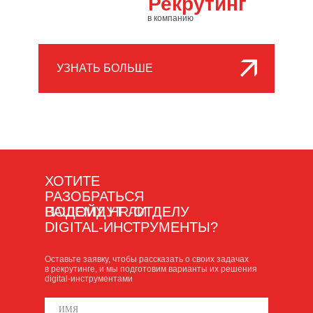
Рекрутинг
в компанию
УЗНАТЬ БОЛЬШЕ
ХОТИТЕ
РАЗОБРАТЬСЯ
ПОДОЙДУТ ЛИ
ВАШЕМУ HR-ОТДЕЛУ
DIGITAL-ИНСТРУМЕНТЫ?
Оставьте заявку, чтобы рассказать о своих задачах
в рекрутинге, и мы подготовим варианты их решения
digital-инструментами