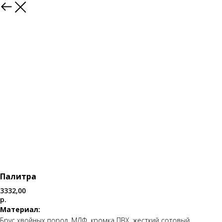
Каталог
Палитра
3332,00
р.
Материал:
Брус хвойных пород, МДФ, кромка ПВХ, жесткий сотовый